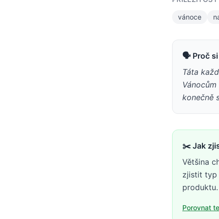
vánoce
n
🗣 Proč s
Táta každ
Vánocům c
konečně s
✂️
Jak zji
Většina c
zjistit ty
produktu.
Porovnat t