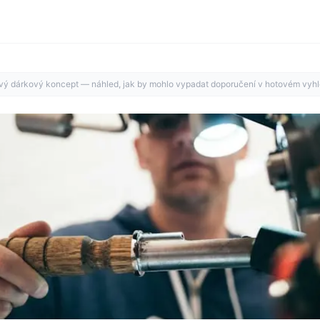
ý dárkový koncept — náhled, jak by mohlo vypadat doporučení v hotovém vyhl