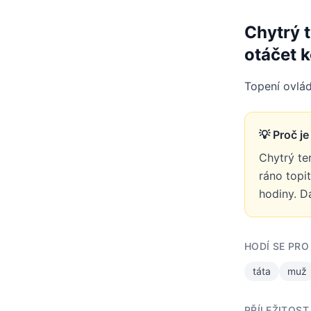
Chytrý t
otáčet 
Topení ovlád
💡 Proč j
Chytrý ter
ráno topi
hodiny. D
HODÍ SE PRO
táta
muž
PŘÍLEŽITOST