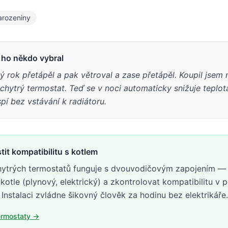
arozeniny
i ho někdo vybral
ý rok přetápěl a pak větroval a zase přetápěl. Koupil jsem
hytrý termostat. Teď se v noci automaticky snižuje teplota
pí bez vstávání k radiátoru.
stit kompatibilitu s kotlem
hytrých termostatů funguje s dvouvodičovým zapojením — 
p kotle (plynový, elektrický) a zkontrolovat kompatibilitu v 
 Instalaci zvládne šikovný člověk za hodinu bez elektrikáře.
ermostaty
→