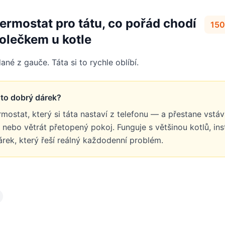
ermostat pro tátu, co pořád chodí
150
kolečkem u kotle
ané z gauče. Táta si to rychle oblíbí.
e to dobrý dárek?
mostat, který si táta nastaví z telefonu — a přestane vstáva
t nebo větrát přetopený pokoj. Funguje s většinou kotlů, in
árek, který řeší reálný každodenní problém.