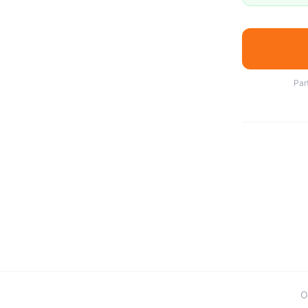
Par
O