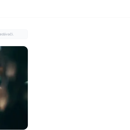
edávači.