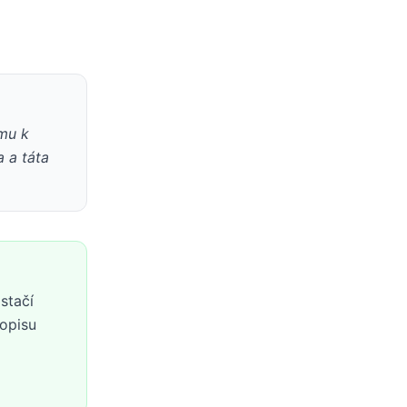
 mu k
 a táta
stačí
popisu