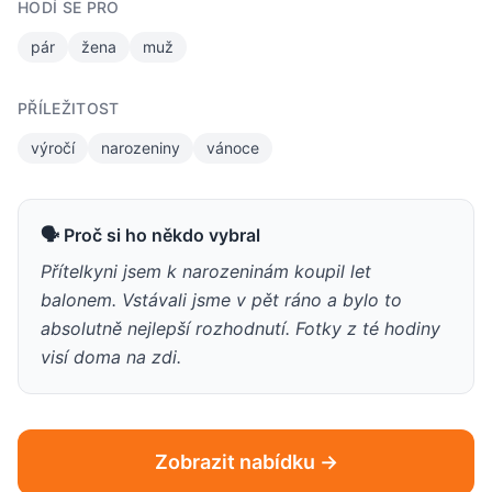
HODÍ SE PRO
pár
žena
muž
PŘÍLEŽITOST
výročí
narozeniny
vánoce
🗣 Proč si ho někdo vybral
Přítelkyni jsem k narozeninám koupil let
balonem. Vstávali jsme v pět ráno a bylo to
absolutně nejlepší rozhodnutí. Fotky z té hodiny
visí doma na zdi.
Zobrazit nabídku →