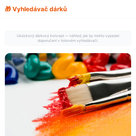
🎁 Vyhledávač dárků
Ukázkový dárkový koncept — náhled, jak by mohlo vypadat
doporučení v hotovém vyhledávači.