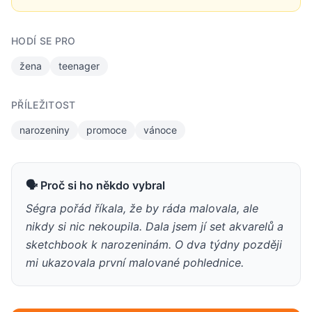
HODÍ SE PRO
žena
teenager
PŘÍLEŽITOST
narozeniny
promoce
vánoce
🗣 Proč si ho někdo vybral
Ségra pořád říkala, že by ráda malovala, ale
nikdy si nic nekoupila. Dala jsem jí set akvarelů a
sketchbook k narozeninám. O dva týdny později
mi ukazovala první malované pohlednice.