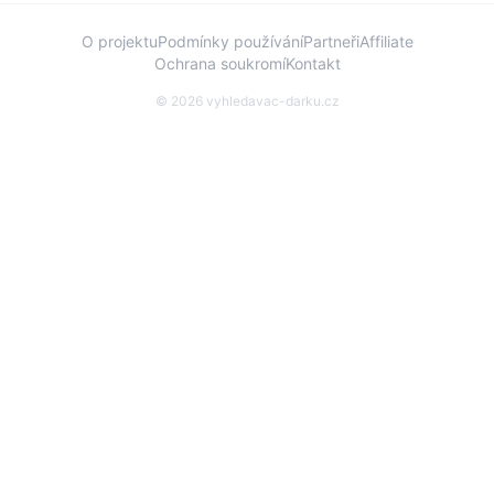
O projektu
Podmínky používání
Partneři
Affiliate
Ochrana soukromí
Kontakt
©
2026
vyhledavac-darku.cz