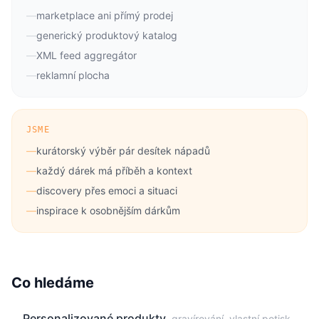
—
marketplace ani přímý prodej
—
generický produktový katalog
—
XML feed aggregátor
—
reklamní plocha
JSME
—
kurátorský výběr pár desítek nápadů
—
každý dárek má příběh a kontext
—
discovery přes emoci a situaci
—
inspirace k osobnějším dárkům
Co hledáme
Personalizované produkty
gravírování, vlastní potisk,