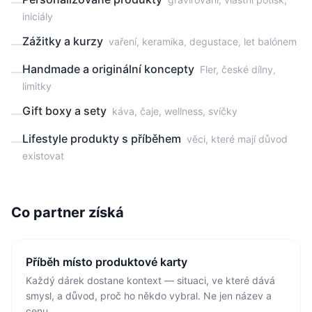
—
iniciály
Zážitky a kurzy
vaření, keramika, degustace, let balónem
—
Handmade a originální koncepty
Fler, české dílny,
—
limitky
Gift boxy a sety
káva, čaje, wellness, svíčky
—
Lifestyle produkty s příběhem
věci, které mají důvod
—
existovat
Co partner získá
Příběh místo produktové karty
Každý dárek dostane kontext — situaci, ve které dává
smysl, a důvod, proč ho někdo vybral. Ne jen název a
cenu.