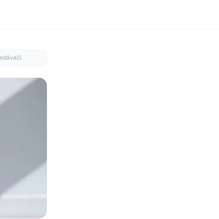
edávači.