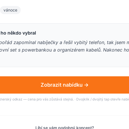
vánoce
i ho někdo vybral
ořád zapomínal nabíječky a řešil vybitý telefon, tak jsem 
ovní set s powerbankou a organizérem kabelů. Nakonec ho
Zobrazit nabídku →
tnerský odkaz — cena pro vás zůstává stejná. · Dvojklik / dvojitý tap otevře nabí
Líbí se vám podobný koncept?