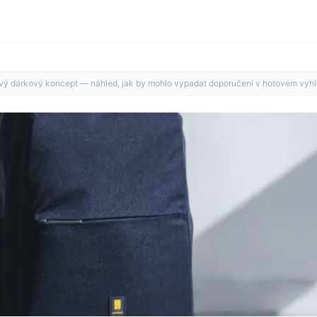
ý dárkový koncept — náhled, jak by mohlo vypadat doporučení v hotovém vyhl