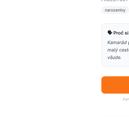
narozeniny
🗣 Proč s
Kamarád p
malý cest
všude.
Par