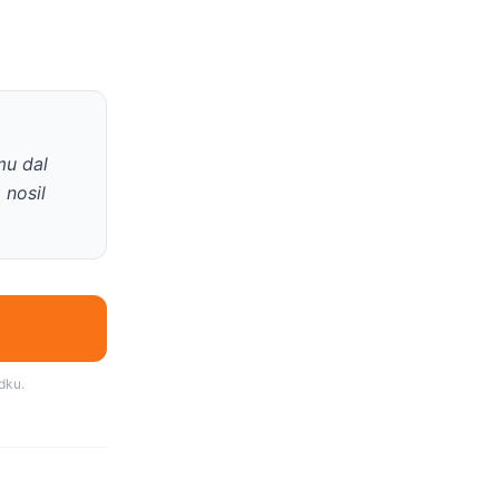
mu dal
 nosil
dku.