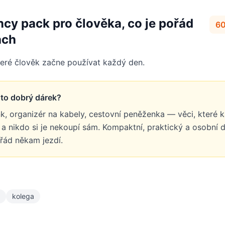
cy pack pro člověka, co je pořád
60
ách
teré člověk začne používat každý den.
e to dobrý dárek?
, organizér na kabely, cestovní peněženka — věci, které 
 a nikdo si je nekoupí sám. Kompaktní, praktický a osobní 
ořád někam jezdí.
kolega