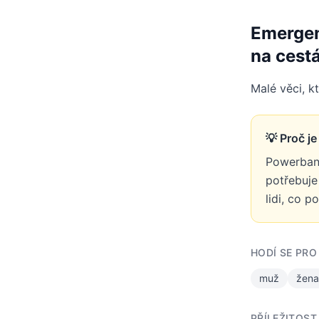
Emergen
na cest
Malé věci, k
💡 Proč j
Powerbank
potřebuje
lidi, co p
HODÍ SE PRO
muž
žena
PŘÍLEŽITOST