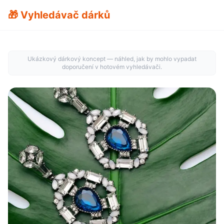
🎁 Vyhledávač dárků
Ukázkový dárkový koncept — náhled, jak by mohlo vypadat
doporučení v hotovém vyhledávači.