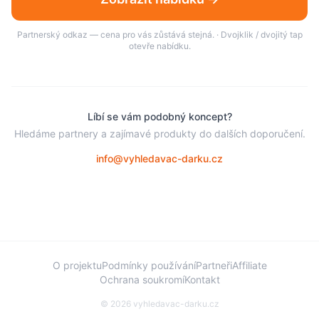
Partnerský odkaz — cena pro vás zůstává stejná. · Dvojklik / dvojitý tap
otevře nabídku.
Líbí se vám podobný koncept?
Hledáme partnery a zajímavé produkty do dalších doporučení.
info@vyhledavac-darku.cz
O projektu
Podmínky používání
Partneři
Affiliate
Ochrana soukromí
Kontakt
©
2026
vyhledavac-darku.cz