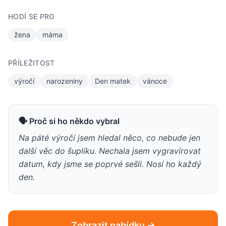
HODÍ SE PRO
žena
máma
PŘÍLEŽITOST
výročí
narozeniny
Den matek
vánoce
🗣 Proč si ho někdo vybral
Na páté výročí jsem hledal něco, co nebude jen
další věc do šuplíku. Nechala jsem vygravírovat
datum, kdy jsme se poprvé sešli. Nosí ho každý
den.
Zobrazit nabídku →