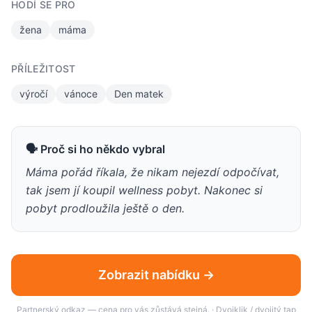
HODÍ SE PRO
žena
máma
PŘÍLEŽITOST
výročí
vánoce
Den matek
🗣 Proč si ho někdo vybral
Máma pořád říkala, že nikam nejezdí odpočívat,
tak jsem jí koupil wellness pobyt. Nakonec si
pobyt prodloužila ještě o den.
Zobrazit nabídku →
Partnerský odkaz — cena pro vás zůstává stejná. · Dvojklik / dvojitý tap